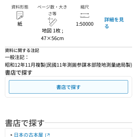
資料形態
ページ数・大き
縮尺
さ等
詳細を見
紙
1:50000
る
地図 1枚 ;
47×56cm
資料に関する注記
一般注記：
昭和12年11月複製(民國11年測圖参謀本部陸地測量總局製)
書店で探す
書店で探す
書店で探す
日本の古本屋