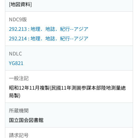
[地図資料]
NDC9版
292.213 : 地理．地誌．紀行--アジア
292.214 : 地理．地誌．紀行--アジア
NDLC
YG821
一般注記
昭和12年11月複製(民國11年測圖参謀本部陸地測量總
局製)
所蔵機関
国立国会図書館
請求記号