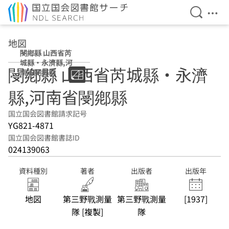
検索を開
メニ
本文へ移動
地図
閿鄕縣 山西省芮
城縣・永濟縣,河
閿鄕縣 山西省芮城縣・永濟
南省閿鄕縣
縣,河南省閿鄕縣
国立国会図書館請求記号
YG821-4871
国立国会図書館書誌ID
024139063
資料種別
著者
出版者
出版年
地図
第三野戰測量
第三野戰測量
[1937]
隊 [複製]
隊