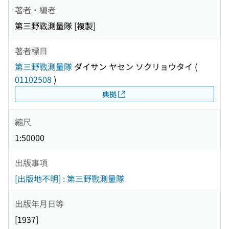
著者・編者
第三野戰測量隊 [複製]
著者標目
第三野戰測量隊
ダイサン ヤセン ソクリョウタイ
(
01102508
)
典拠
縮尺
1:50000
出版事項
[出版地不明] : 第三野戰測量隊
出版年月日等
[1937]