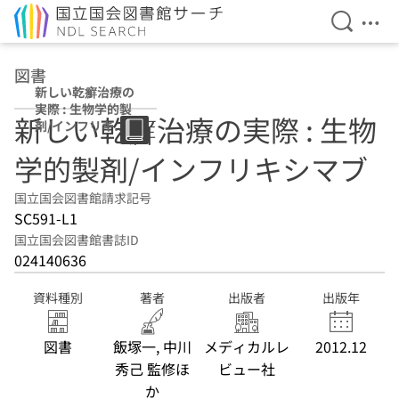
検索を開
メニ
本文へ移動
図書
新しい乾癬治療の
実際 : 生物学的製
新しい乾癬治療の実際 : 生物
剤/インフリキシ
マブ
学的製剤/インフリキシマブ
国立国会図書館請求記号
SC591-L1
国立国会図書館書誌ID
024140636
資料種別
著者
出版者
出版年
図書
飯塚一, 中川
メディカルレ
2012.12
秀己 監修ほ
ビュー社
か