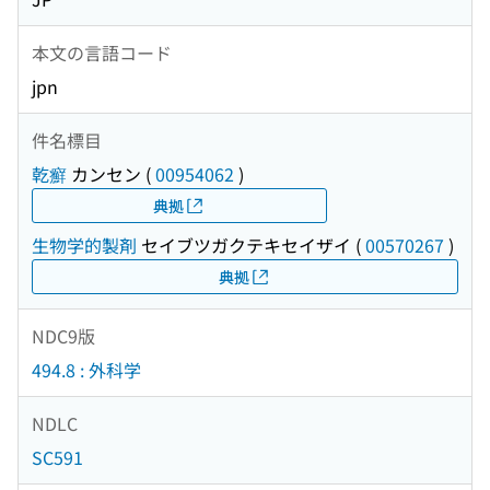
本文の言語コード
jpn
件名標目
乾癬
カンセン
(
00954062
)
典拠
生物学的製剤
セイブツガクテキセイザイ
(
00570267
)
典拠
NDC9版
494.8 : 外科学
NDLC
SC591