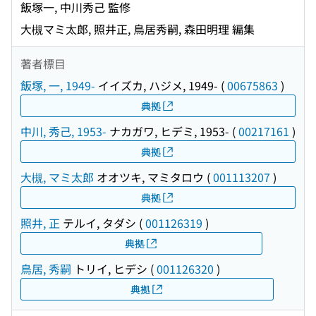
飯塚一, 中川秀己 監修
大槻マミ太郎, 照井正, 鳥居秀嗣, 森田明理 編集
著者標目
飯塚, 一, 1949-
イイズカ, ハジメ, 1949-
(
00675863
)
典拠
中川, 秀己, 1953-
ナカガワ, ヒデミ, 1953-
(
00217161
)
典拠
大槻, マミ太郎
オオツキ, マミタロウ
(
001113207
)
典拠
照井, 正
テルイ, タダシ
(
001126319
)
典拠
鳥居, 秀嗣
トリイ, ヒデシ
(
001126320
)
典拠