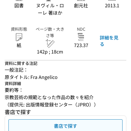
図書
ヌヴィル・ロ
創元社
2013.1
ーレ 著ほか
資料形態
ページ数・大き
NDC
さ等
詳細を見
る
紙
723.37
142p ; 18cm
資料に関する注記
一般注記：
原タイトル: Fra Angelico
資料詳細
要約等：
宗教芸術の規範となった作品の数々を紹介
（提供元: 出版情報登録センター（JPRO））
書店で探す
書店で探す