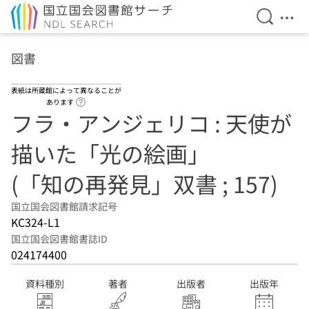
検索を開
メニ
本文へ移動
図書
表紙は所蔵館によって異なることが
ヘルプページへのリンク
あります
フラ・アンジェリコ : 天使が
描いた「光の絵画」
(「知の再発見」双書 ; 157)
国立国会図書館請求記号
KC324-L1
国立国会図書館書誌ID
024174400
資料種別
著者
出版者
出版年