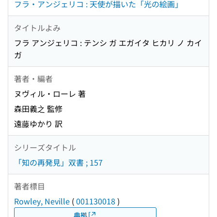
フラ・アンジェリコ : 天使が描いた「光の絵画」
タイトルよみ
フラ アンジェリコ : テンシ ガ エガイタ ヒカリ ノ カイ
ガ
著者・編者
ヌヴィル・ローレ 著
森田義之 監修
遠藤ゆかり 訳
シリーズタイトル
「知の再発見」双書 ; 157
著者標目
Rowley, Neville
(
001130018
)
典拠