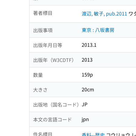
著者標目
渡辺, 敏子, pub.2011
ワタ
東京 : 八坂書房
出版事項
2013.1
出版年月日等
2013
出版年（W3CDTF）
159p
数量
20cm
大きさ
JP
出版地（国名コード）
jpn
本文の言語コード
件名標目
香料--歴史
コウリョウ 