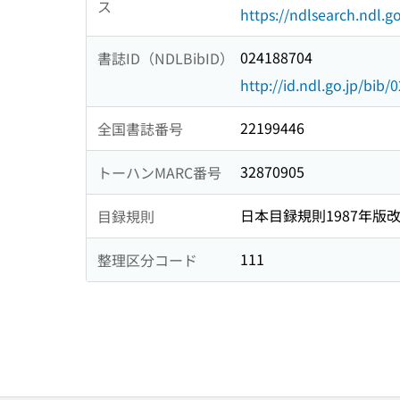
ス
https://ndlsearch.ndl.go
024188704
書誌ID（NDLBibID）
http://id.ndl.go.jp/bib
22199446
全国書誌番号
32870905
トーハンMARC番号
日本目録規則1987年版
目録規則
111
整理区分コード