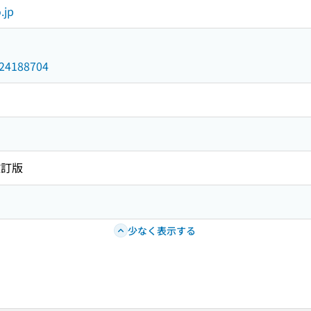
.jp
/024188704
改訂版
少なく表示する