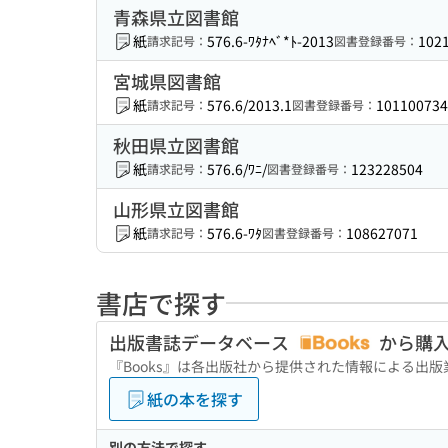
青森県立図書館
紙
576.6-ﾜﾀﾅﾍﾞ*ﾄ-2013
102
請求記号：
図書登録番号：
宮城県図書館
紙
576.6/2013.1
101100734
請求記号：
図書登録番号：
秋田県立図書館
紙
576.6/ﾜﾆ/
123228504
請求記号：
図書登録番号：
山形県立図書館
紙
576.6-ﾜﾀ
108627071
請求記号：
図書登録番号：
書店で探す
出版書誌データベース
から購
『Books』は各出版社から提供された情報による出
紙の本を探す
別の方法で探す