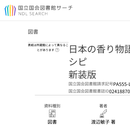
本文へ移動
図書
日本の香り物語
表紙は所蔵館によって異なるこ
ヘルプページへのリンク
とがあります
シピ
新装版
PA555-
国立国会図書館請求記号
02418870
国立国会図書館書誌ID
資料種別
著者
図書
渡辺敏子 著