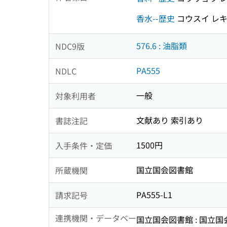
香水--歴史
コウスイ レ
576.6 : 油脂類
NDC9版
PA555
NDLC
一般
対象利用者
文献あり 索引あり
書誌注記
1500円
入手条件・定価
国立国会図書館
所蔵機関
PA555-L1
請求記号
連携機関・データベー
国立国会図書館 : 国立