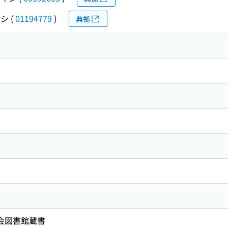
キシ
(
01194779
)
典拠
国会図書館蔵書