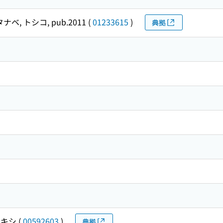
ナベ, トシコ, pub.2011
(
01233615
)
典拠
レキシ
(
00592603
)
典拠