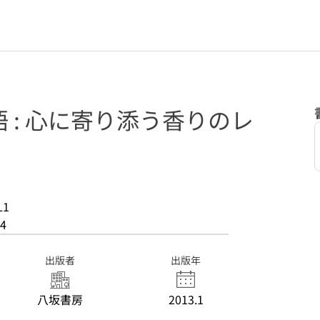
 : 心に寄り添う香りのレ
L1
4
出版者
出版年
八坂書房
2013.1