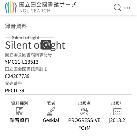
検索を開
メニ
本文へ移動
録音資料
Silent of light
Silent of light
国立国会図書館請求記号
YMC11-L13513
国立国会図書館書誌ID
024207739
発売番号
PFCD-34
資料種別
著者
出版者
出版年
録音資料
Geskia!
PROGRESSIVE
[2013.2]
FOrM