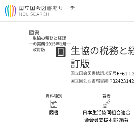
本文へ移動
図書
生協の税務と経理
の実務 2013年1月
生協の税務と経理
改訂版
訂版
EF61-L
国立国会図書館請求記号
02423142
国立国会図書館書誌ID
資料種別
著者
図書
日本生活協同組合連合
会会員支援本部 編著