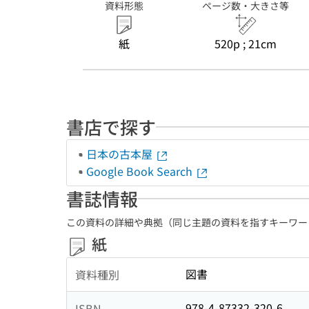
資料形態
ページ数・大きさ等
紙
520p ; 21cm
書店で探す
日本の古本屋
Google Book Search
書誌情報
この資料の詳細や典拠（同じ主題の資料を指すキーワー
紙
図書
資料種別
978-4-87332-320-6
ISBN