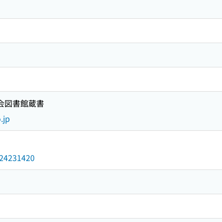
国会図書館蔵書
.jp
/024231420