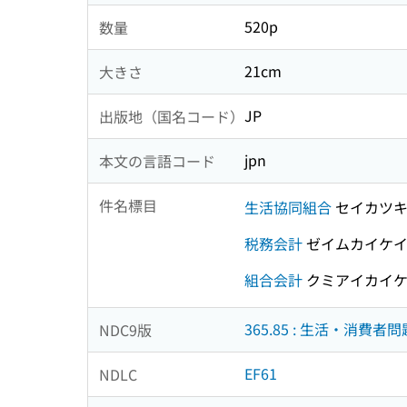
520p
数量
21cm
大きさ
JP
出版地（国名コード）
jpn
本文の言語コード
件名標目
生活協同組合
セイカツキ
税務会計
ゼイムカイケ
組合会計
クミアイカイ
365.85 : 生活・消費者問
NDC9版
EF61
NDLC