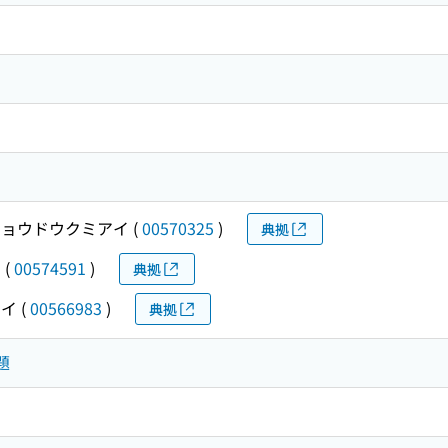
ョウドウクミアイ
(
00570325
)
典拠
イ
(
00574591
)
典拠
ケイ
(
00566983
)
典拠
題