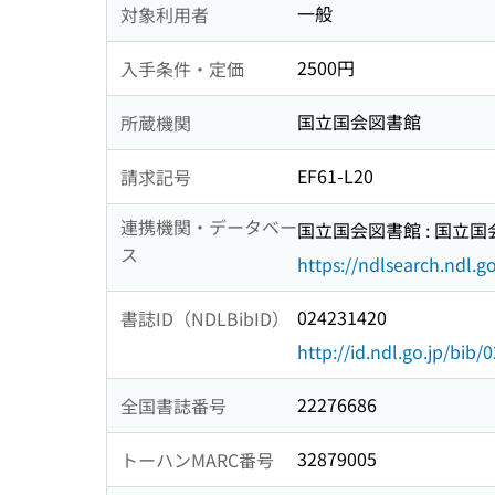
一般
対象利用者
2500円
入手条件・定価
国立国会図書館
所蔵機関
EF61-L20
請求記号
連携機関・データベー
国立国会図書館 : 国立
ス
https://ndlsearch.ndl.go
024231420
書誌ID（NDLBibID）
http://id.ndl.go.jp/bib
22276686
全国書誌番号
32879005
トーハンMARC番号