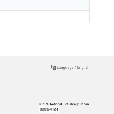
Language：English
© 2024- National Diet Library, Japan.
104
画面番号