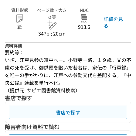
資料形態
ページ数・大き
NDC
さ等
詳細を見
る
紙
913.6
347p ; 20cm
資料詳細
要約等：
いざ、江戸見参の道中へ－。小野寺一路、１９歳。父の不
慮の死を受け、御供頭を継いだ若者は、家伝の「行軍録」
を唯一の手がかりに、江戸への参勤交代を差配する。『中
央公論』連載を単行本化。
（提供元: サピエ図書館資料検索）
書店で探す
書店で探す
障害者向け資料で読む