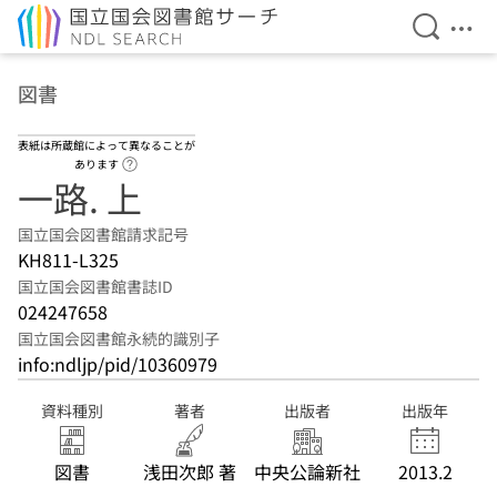
検索を開
メニ
本文へ移動
図書
表紙は所蔵館によって異なることが
ヘルプページへのリンク
あります
一路. 上
国立国会図書館請求記号
KH811-L325
国立国会図書館書誌ID
024247658
国立国会図書館永続的識別子
info:ndljp/pid/10360979
資料種別
著者
出版者
出版年
図書
浅田次郎 著
中央公論新社
2013.2