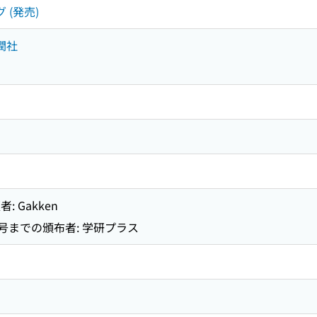
 (発売)
潤社
 Gakken
0号までの頒布者: 学研プラス