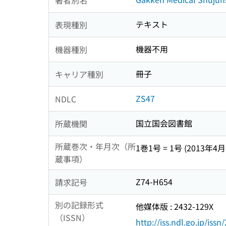
テキスト
表現種別
機器不用
機器種別
冊子
キャリア種別
ZS47
NDLC
国立国会図書館
所蔵機関
所蔵巻次・年月次（所
1巻1号 = 1号 (2013年4月
蔵事項）
Z74-H654
請求記号
別の記録形式
他媒体版 : 2432-129X
（ISSN）
http://iss.ndl.go.jp/iss