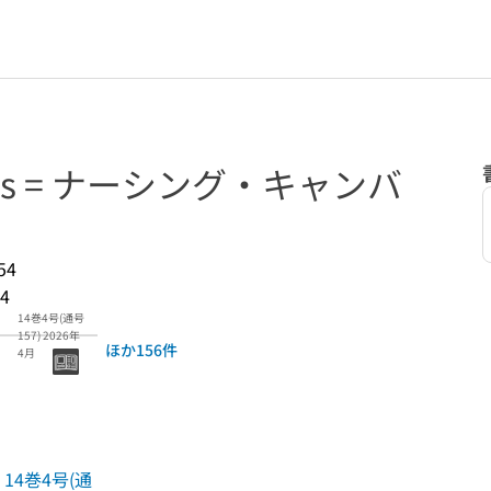
anvas = ナーシング・キャンバ
54
4
14巻4号(通号
157) 2026年
ほか156件
4月
14巻4号(通