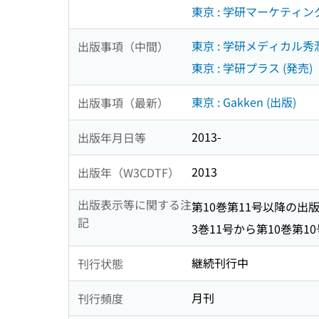
東京 : 学研マーケティング
東京 : 学研メディカル秀
出版事項（中間）
東京 : 学研プラス (発売)
東京 : Gakken (出版)
出版事項（最新）
2013-
出版年月日等
2013
出版年（W3CDTF）
出版表示等に関する注
第10巻第11号以降の出版者:
記
3巻11号から第10巻第1
継続刊行中
刊行状態
月刊
刊行頻度