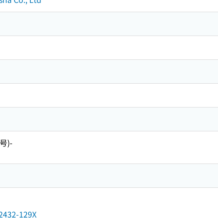
号)-
n/2432-129X