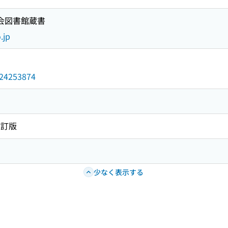
国会図書館蔵書
.jp
/024253874
改訂版
少なく表示する