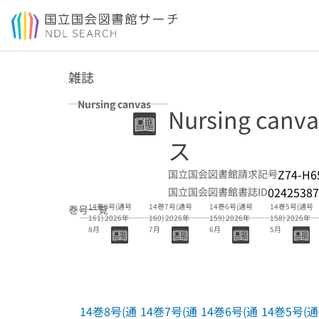
本文へ移動
雑誌
Nursing canvas
Nursing c
ス
Z74-H6
国立国会図書館請求記号
02425387
国立国会図書館書誌ID
14巻8号(通号
14巻7号(通号
14巻6号(通号
14巻5号(通号
巻号一覧
161) 2026年
160) 2026年
159) 2026年
158) 2026年
8月
7月
6月
5月
14巻8号(通
14巻7号(通
14巻6号(通
14巻5号(通