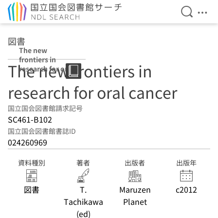
検索を開
メニ
本文へ移動
図書
The new
frontiers in
The new frontiers in
research for oral
cancer
research for oral cancer
国立国会図書館請求記号
SC461-B102
国立国会図書館書誌ID
024260969
資料種別
著者
出版者
出版年
図書
T.
Maruzen
c2012
Tachikawa
Planet
(ed)