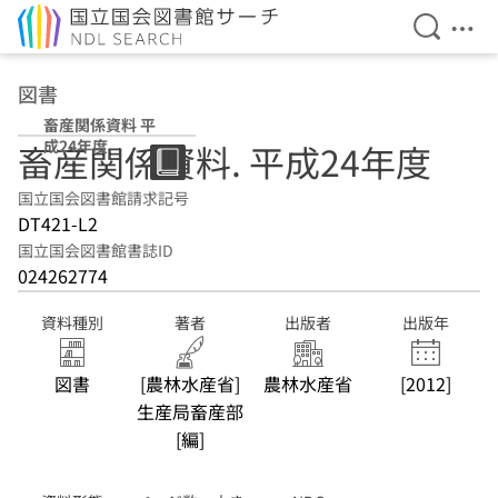
検索を開
メニ
本文へ移動
図書
畜産関係資料 平
成24年度
畜産関係資料. 平成24年度
国立国会図書館請求記号
DT421-L2
国立国会図書館書誌ID
024262774
資料種別
著者
出版者
出版年
図書
[農林水産省]
農林水産省
[2012]
生産局畜産部
[編]