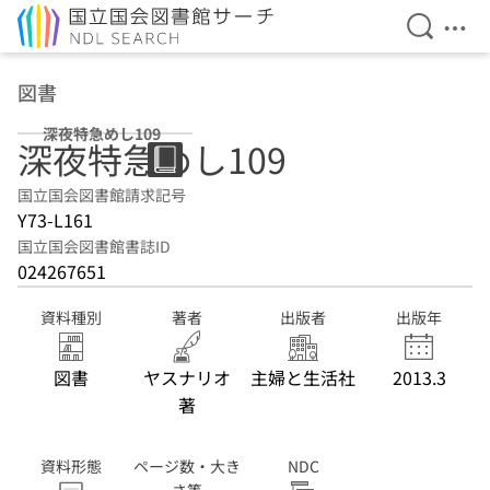
検索を開
メニ
本文へ移動
図書
深夜特急めし109
深夜特急めし109
国立国会図書館請求記号
Y73-L161
国立国会図書館書誌ID
024267651
資料種別
著者
出版者
出版年
図書
ヤスナリオ
主婦と生活社
2013.3
著
資料形態
ページ数・大き
NDC