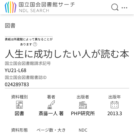
検索を開
メニ
本文へ移動
図書
表紙は所蔵館によって異なることが
ヘルプページへのリンク
あります
人生に成功したい人が読む本
国立国会図書館請求記号
YU21-L68
国立国会図書館書誌ID
024289783
資料種別
著者
出版者
出版年
図書
斎藤一人 著
PHP研究所
2013.3
資料形態
ページ数・大き
NDC