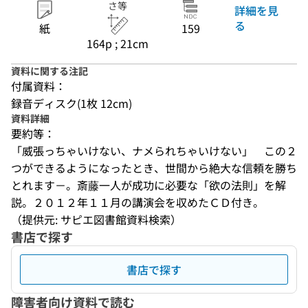
さ等
詳細を見
る
紙
159
164p ; 21cm
資料に関する注記
付属資料：
録音ディスク(1枚 12cm)
資料詳細
要約等：
「威張っちゃいけない、ナメられちゃいけない」　この２
つができるようになったとき、世間から絶大な信頼を勝ち
とれます－。斎藤一人が成功に必要な「欲の法則」を解
説。２０１２年１１月の講演会を収めたＣＤ付き。
（提供元: サピエ図書館資料検索）
書店で探す
書店で探す
障害者向け資料で読む