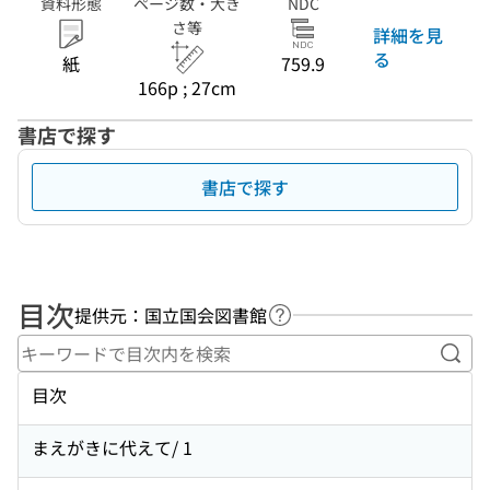
資料形態
ページ数・大き
NDC
さ等
詳細を見
る
紙
759.9
166p ; 27cm
書店で探す
書店で探す
目次
提供元：国立国会図書館
ヘルプページへのリンク
キー
目次
まえがきに代えて/ 1