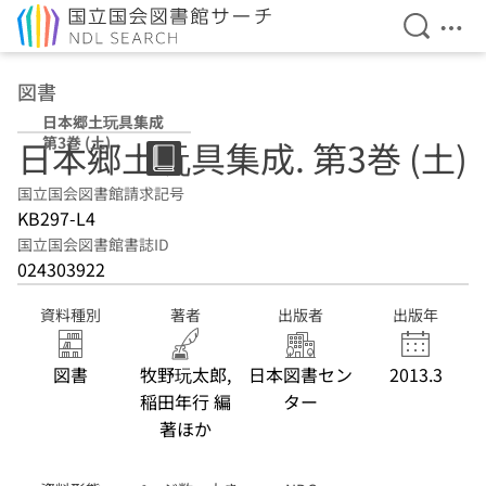
検索を開
メニ
本文へ移動
図書
日本郷土玩具集成
第3巻 (土)
日本郷土玩具集成. 第3巻 (土)
国立国会図書館請求記号
KB297-L4
国立国会図書館書誌ID
024303922
資料種別
著者
出版者
出版年
図書
牧野玩太郎,
日本図書セン
2013.3
稲田年行 編
ター
著ほか