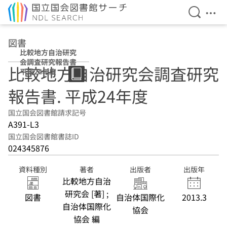
検索を開
メニ
本文へ移動
図書
比較地方自治研究
会調査研究報告書
比較地方自治研究会調査研究
平成24年度
報告書. 平成24年度
国立国会図書館請求記号
A391-L3
国立国会図書館書誌ID
024345876
資料種別
著者
出版者
出版年
比較地方自治
研究会 [著] ;
図書
自治体国際化
2013.3
自治体国際化
協会
協会 編