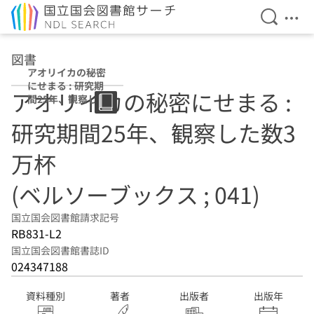
検索を開
メニ
本文へ移動
図書
アオリイカの秘密
にせまる : 研究期
アオリイカの秘密にせまる :
間25年、観察した
数3万杯 (ベルソー
研究期間25年、観察した数3
ブックス ; 041)
万杯
(ベルソーブックス ; 041)
国立国会図書館請求記号
RB831-L2
国立国会図書館書誌ID
024347188
資料種別
著者
出版者
出版年