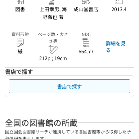
図書
上田幸男, 海
成山堂書店
2013.4
野徹也 著
資料形態
ページ数・大き
NDC
さ等
詳細を見
る
紙
664.77
212p ; 19cm
書店で探す
書店で探す
全国の図書館の所蔵
国立国会図書館サーチが連携している各図書館等から取得した所
蔵情報を表示します。