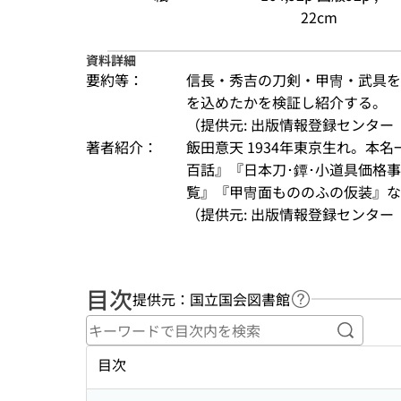
22cm
資料詳細
要約等：
信長・秀吉の刀剣・甲冑・武具を
を込めたかを検証し紹介する。
（提供元: 出版情報登録センター（
著者紹介：
飯田意天 1934年東京生れ。本
百話』『日本刀･鐔･小道具価格
覧』『甲冑面もののふの仮装』な
（提供元: 出版情報登録センター（
目次
提供元：国立国会図書館
ヘルプページへ
キーワ
目次