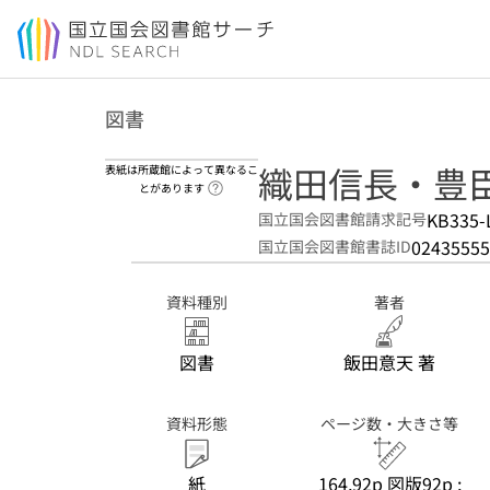
本文へ移動
図書
織田信長・豊
表紙は所蔵館によって異なるこ
ヘルプページへのリンク
とがあります
KB335-
国立国会図書館請求記号
02435555
国立国会図書館書誌ID
資料種別
著者
図書
飯田意天 著
資料形態
ページ数・大きさ等
紙
164,92p 図版92p ;