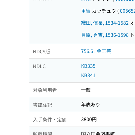
甲冑
カッチュウ
(
00565
織田, 信長, 1534-1582
オダ
豊臣, 秀吉, 1536-1598
ト
756.6 : 金工芸
NDC9版
KB335
NDLC
KB341
一般
対象利用者
年表あり
書誌注記
3800円
入手条件・定価
国立国会図書館
所蔵機関