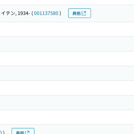
イテン, 1934-
(
001137580
)
典拠
0
)
典拠