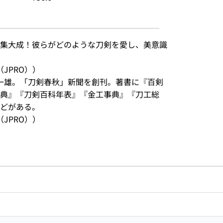
集大成！彼らがどのような刀剣を愛し、美意識
JPRO））
名一雄。「刀剣春秋」新聞を創刊。著書に『百剣
事典』『刀剣百科年表』『金工事典』『刀工総
どがある。
JPRO））
のリンク
ードで目次内を検索