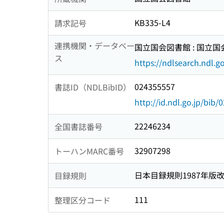
KB335-L4
請求記号
連携機関・データベー
国立国会図書館 : 国立
ス
https://ndlsearch.ndl.go
024355557
書誌ID（NDLBibID）
http://id.ndl.go.jp/bib
22246234
全国書誌番号
32907298
トーハンMARC番号
日本目録規則1987年版
目録規則
111
整理区分コード