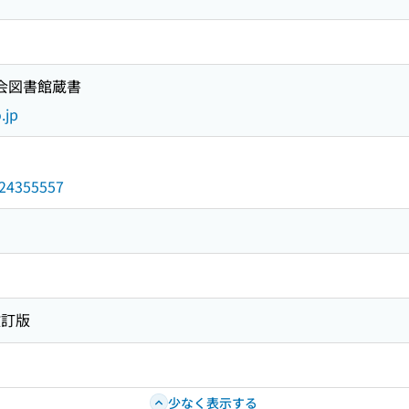
国会図書館蔵書
.jp
/024355557
改訂版
少なく表示する