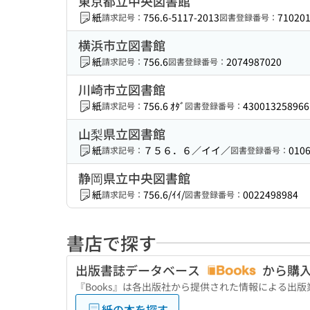
東京都立中央図書館
紙
756.6-5117-2013
71020
請求記号：
図書登録番号：
横浜市立図書館
紙
756.6
2074987020
請求記号：
図書登録番号：
川崎市立図書館
紙
756.6 ｵﾀﾞ
430013258966
請求記号：
図書登録番号：
山梨県立図書館
紙
７５６．６／イイ／
010
請求記号：
図書登録番号：
静岡県立中央図書館
紙
756.6/ｲｲ/
0022498984
請求記号：
図書登録番号：
書店で探す
出版書誌データベース
から購
『Books』は各出版社から提供された情報による出
紙の本を探す