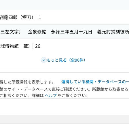
硎藤四郎（短刀）
1
宗三左文字〕 金象嵌銘 永禄三年五月十九日 義元討捕刻彼
根城博物館 蔵）
26
もっと見る（全96件）
連携している機関・データベースの
得した所蔵情報を表示します。
館のサイト・データベースで直接ご確認ください。所蔵館から取寄せる
へご相談ください。詳細は
ヘルプ
をご覧ください。