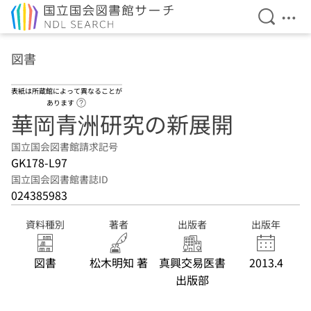
検索を開
メニ
本文へ移動
図書
表紙は所蔵館によって異なることが
ヘルプページへのリンク
あります
華岡青洲研究の新展開
国立国会図書館請求記号
GK178-L97
国立国会図書館書誌ID
024385983
資料種別
著者
出版者
出版年
図書
松木明知 著
真興交易医書
2013.4
出版部