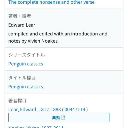
The complete nonsense and other verse
著者・編者
Edward Lear
compiled and edited with an introduction and
notes by Vivien Noakes.
シリーズタイトル
Penguin classics
タイトル標目
Penguin classics.
著者標目
Lear, Edward, 1812-1888
(
00447119
)
典拠
Noakes, Vivien, 1937-2011.