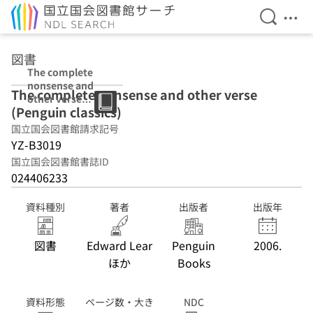
検索を開
メニ
本文へ移動
図書
The complete
nonsense and
The complete nonsense and other verse
other verse
(Penguin classics)
(Penguin
classics)
国立国会図書館請求記号
YZ-B3019
国立国会図書館書誌ID
024406233
資料種別
著者
出版者
出版年
図書
Edward Lear
Penguin
2006.
ほか
Books
資料形態
ページ数・大き
NDC