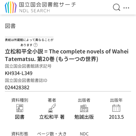
検索を開
メニ
本文へ移動
図書
表紙は所蔵館によって異なることが
ヘルプページへのリンク
あります
立松和平全小説 = The complete novels of Wahei
Tatematsu. 第20巻 (もう一つの世界)
国立国会図書館請求記号
KH934-L349
国立国会図書館書誌ID
024428382
資料種別
著者
出版者
出版年
図書
立松和平 著
勉誠出版
2013.5
資料形態
ページ数・大き
NDC