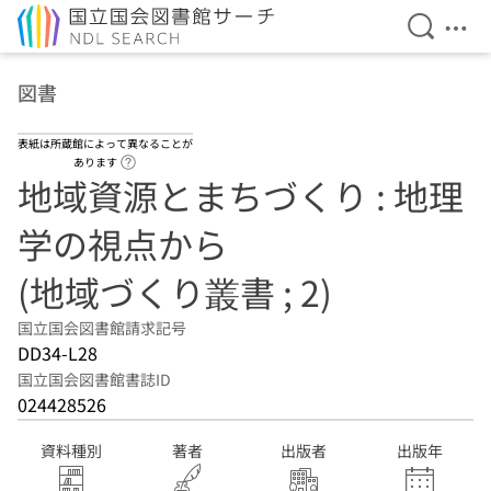
検索を開
メニ
本文へ移動
図書
表紙は所蔵館によって異なることが
ヘルプページへのリンク
あります
地域資源とまちづくり : 地理
学の視点から
(地域づくり叢書 ; 2)
国立国会図書館請求記号
DD34-L28
国立国会図書館書誌ID
024428526
資料種別
著者
出版者
出版年