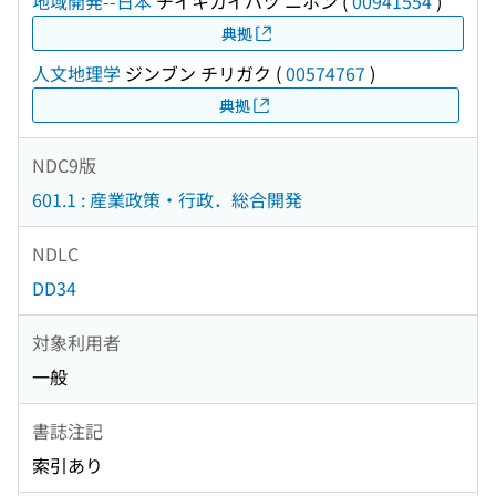
地域開発--日本
チイキカイハツ ニホン
(
00941554
)
典拠
人文地理学
ジンブン チリガク
(
00574767
)
典拠
NDC9版
601.1 : 産業政策・行政．総合開発
NDLC
DD34
対象利用者
一般
書誌注記
索引あり