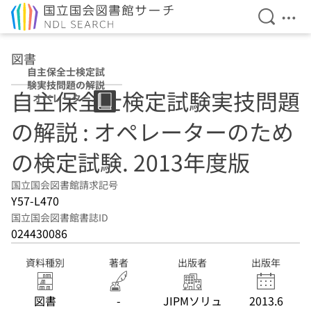
検索を開
メニ
本文へ移動
図書
自主保全士検定試
験実技問題の解説
自主保全士検定試験実技問題
: オペレーターの
ための検定試験
の解説 : オペレーターのため
2013年度版
の検定試験. 2013年度版
国立国会図書館請求記号
Y57-L470
国立国会図書館書誌ID
024430086
資料種別
著者
出版者
出版年
図書
-
JIPMソリュ
2013.6