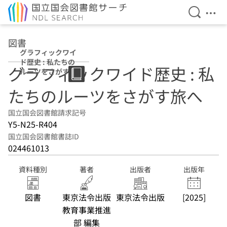
検索を開
メニ
本文へ移動
図書
グラフィックワイ
ド歴史 : 私たちの
グラフィックワイド歴史 : 私
ルーツをさがす旅
へ
たちのルーツをさがす旅へ
国立国会図書館請求記号
Y5-N25-R404
国立国会図書館書誌ID
024461013
資料種別
著者
出版者
出版年
図書
東京法令出版
東京法令出版
[2025]
教育事業推進
部 編集