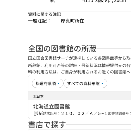
紙
411p 図版 8p ; 30cm
資料に関する注記
一般注記：
厚真町所在
全国の図書館の所蔵
国立国会図書館サーチが連携している各図書館等から取
所蔵館、利用可否等の詳細・最新状況は情報提供元の各
料の利用方法は、ご自身が利用されるお近くの図書館
北日本
北海道立図書館
紙
２１０．０２／Ａ／５−１
請求記号：
図書登録番号
書店で探す