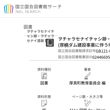
本文へ移動
図書
ヲチャラセナイチ
ャシ跡・ヲチャラ
ヲチャラセナイチャシ跡・
セナイ遺跡 第1分
(厚幌ダム建設事業に伴う埋
冊 (厚幌ダム建設
事業に伴う埋蔵文
GB121-
国立国会図書館請求記号
化財発掘調査報告
02446695
国立国会図書館書誌ID
書 ; 5)
資料種別
著者
図書
厚真町教育委員会 編
資料形態
ページ数・大きさ等