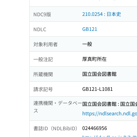
210.0254 : 日本史
NDC9版
GB121
NDLC
一般
対象利用者
厚真町所在
一般注記
国立国会図書館
所蔵機関
GB121-L1081
請求記号
連携機関・データベー
国立国会図書館 : 国立
ス
https://ndlsearch.ndl.go
024466956
書誌ID（NDLBibID）