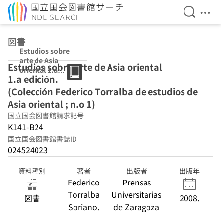
検索を開
メニ
本文へ移動
図書
Estudios sobre
arte de Asia
Estudios sobre arte de Asia oriental
oriental 1.a
1.a edición.
edición.
(Colección
(Colección Federico Torralba de estudios de
Federico
Asia oriental ; n.o 1)
Torralba de
国立国会図書館請求記号
estudios de Asia
oriental ; n.o 1)
K141-B24
国立国会図書館書誌ID
024524023
資料種別
著者
出版者
出版年
Federico
Prensas
Torralba
Universitarias
図書
2008.
Soriano.
de Zaragoza