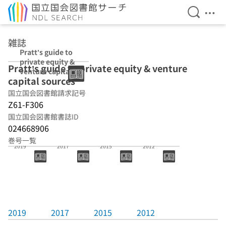
検索を開
メニ
本文へ移動
雑誌
Pratt’s guide to
private equity &
Pratt’s guide to private equity & venture
venture capital
capital sources
sources
国立国会図書館請求記号
Z61-F306
国立国会図書館書誌ID
024668906
巻号一覧
2019
2017
2015
2012
2019
2017
2015
2012