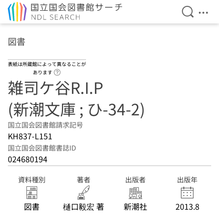
検索を開
メニ
本文へ移動
図書
表紙は所蔵館によって異なることが
ヘルプページへのリンク
あります
雑司ケ谷R.I.P
(新潮文庫 ; ひ-34-2)
国立国会図書館請求記号
KH837-L151
国立国会図書館書誌ID
024680194
資料種別
著者
出版者
出版年
図書
樋口毅宏 著
新潮社
2013.8