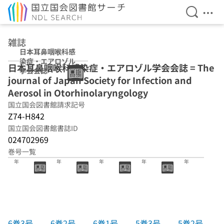
検索を開
メニ
本文へ移動
雑誌
日本耳鼻咽喉科感
染症・エアロゾル
日本耳鼻咽喉科感染症・エアロゾル学会会誌 = The
学会会誌
journal of Japan Society for Infection and
Aerosol in Otorhinolaryngology
国立国会図書館請求記号
Z74-H842
国立国会図書館書誌ID
024702969
巻号一覧
6巻3号 2018
6巻2号 2018
6巻1号 2018
5巻3号 2017
5巻2号 2017
年
年
年
年
年
6巻3号
6巻2号
6巻1号
5巻3号
5巻2号