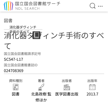
検索を開
メニ
本文へ移動
図書
消化器ダヴィンチ
手術のすべて
消化器ダヴィンチ手術のすべ
て
国立国会図書館請求記号
SC547-L17
国立国会図書館書誌ID
024708369
資料種別
著者
出版者
出版年
図書
北島政樹 監
医学図書出版
2013.7
修ほか