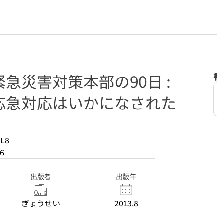
急災害対策本部の90日 :
応急対応はいかになされた
-L8
6
出版者
出版年
ぎょうせい
2013.8