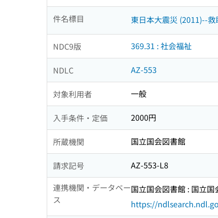
件名標目
東日本大震災 (2011)--救
369.31 : 社会福祉
NDC9版
AZ-553
NDLC
一般
対象利用者
2000円
入手条件・定価
国立国会図書館
所蔵機関
AZ-553-L8
請求記号
連携機関・データベー
国立国会図書館 : 国立
ス
https://ndlsearch.ndl.go