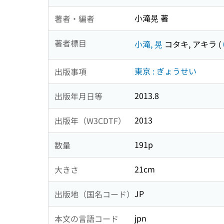
小滝晃 著
著者・編者
著者標目
小滝, 晃
コタキ, アキラ
(
東京 : ぎょうせい
出版事項
2013.8
出版年月日等
2013
出版年（W3CDTF）
191p
数量
21cm
大きさ
JP
出版地（国名コード）
jpn
本文の言語コード