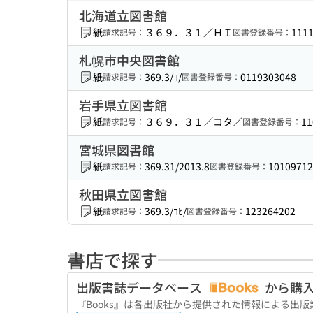
北海道立図書館
紙
３６９．３１／ＨＩ
111
請求記号：
図書登録番号：
札幌市中央図書館
紙
369.3/ｺ/
0119303048
請求記号：
図書登録番号：
岩手県立図書館
紙
３６９．３１／コタ／
11
請求記号：
図書登録番号：
宮城県図書館
紙
369.31/2013.8
10109712
請求記号：
図書登録番号：
秋田県立図書館
紙
369.3/ｺﾋ/
123264202
請求記号：
図書登録番号：
書店で探す
出版書誌データベース
から購
『Books』は各出版社から提供された情報による出