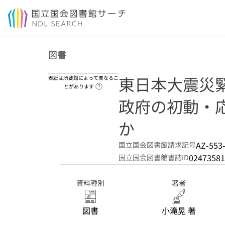
本文へ移動
図書
東日本大震災緊
表紙は所蔵館によって異なるこ
ヘルプページへのリンク
とがあります
政府の初動・
か
AZ-553
国立国会図書館請求記号
02473581
国立国会図書館書誌ID
資料種別
著者
図書
小滝晃 著