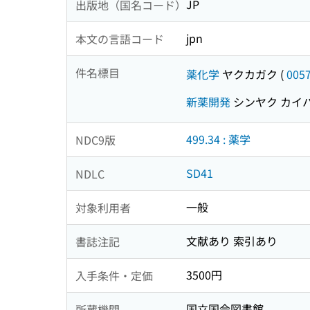
JP
出版地（国名コード）
jpn
本文の言語コード
件名標目
薬化学
ヤクカガク
(
005
新薬開発
シンヤク カイ
499.34 : 薬学
NDC9版
SD41
NDLC
一般
対象利用者
文献あり 索引あり
書誌注記
3500円
入手条件・定価
国立国会図書館
所蔵機関