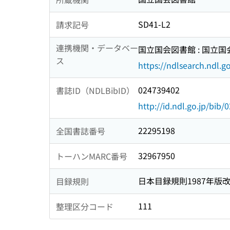
SD41-L2
請求記号
連携機関・データベー
国立国会図書館 : 国立
ス
https://ndlsearch.ndl.go
024739402
書誌ID（NDLBibID）
http://id.ndl.go.jp/bib
22295198
全国書誌番号
32967950
トーハンMARC番号
日本目録規則1987年版
目録規則
111
整理区分コード