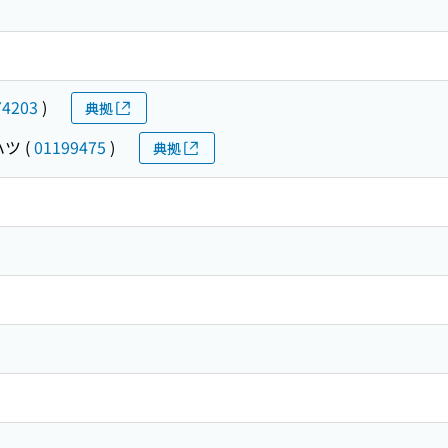
74203
)
典拠
ハツ
(
01199475
)
典拠