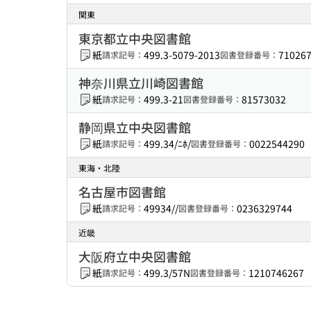
関東
東京都立中央図書館
紙
499.3-5079-2013
71026
請求記号：
図書登録番号：
神奈川県立川崎図書館
紙
499.3-21
81573032
請求記号：
図書登録番号：
静岡県立中央図書館
紙
499.34/ﾆﾎ/
0022544290
請求記号：
図書登録番号：
東海・北陸
名古屋市図書館
紙
49934//
0236329744
請求記号：
図書登録番号：
近畿
大阪府立中央図書館
紙
499.3/57N
1210746267
請求記号：
図書登録番号：