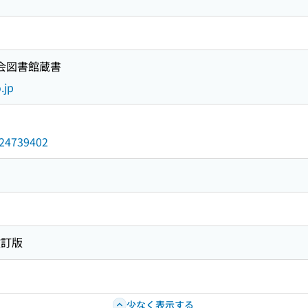
国会図書館蔵書
.jp
/024739402
改訂版
少なく表示する