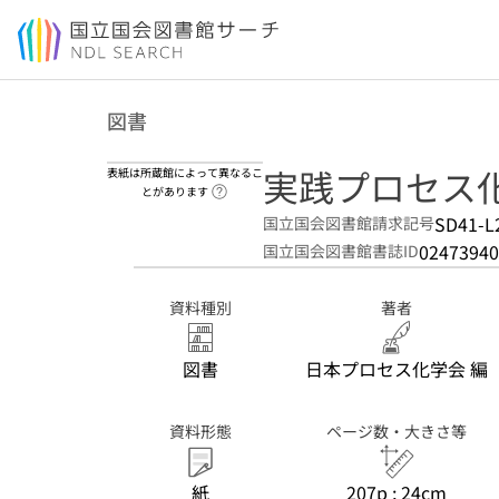
本文へ移動
図書
実践プロセス
表紙は所蔵館によって異なるこ
ヘルプページへのリンク
とがあります
SD41-L
国立国会図書館請求記号
02473940
国立国会図書館書誌ID
資料種別
著者
図書
日本プロセス化学会 編
資料形態
ページ数・大きさ等
紙
207p ; 24cm