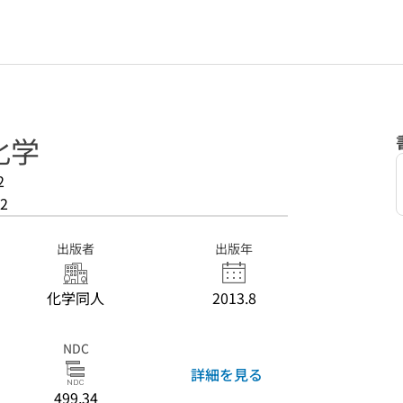
化学
2
2
出版者
出版年
化学同人
2013.8
NDC
詳細を見る
499.34