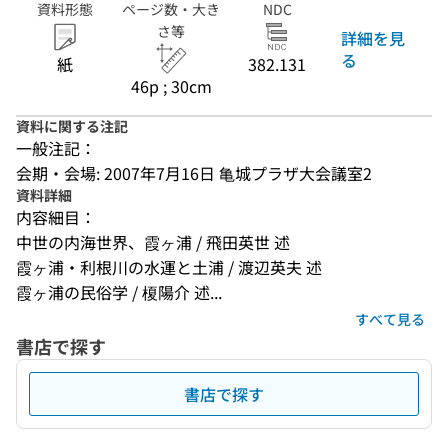
資料形態
ページ数・大き
NDC
さ等
詳細を見
る
紙
382.131
46p ; 30cm
資料に関する注記
一般注記：
会期・会場: 2007年7月16日 亀城プラザ大会議室2
資料詳細
内容細目：
中世の内海世界、霞ヶ浦 / 飛田英世 述
霞ヶ浦・利根川の水運と土浦 / 渡辺英夫 述
霞ヶ浦の民俗学 / 榎陽介 述...
すべて見る
書店で探す
書店で探す