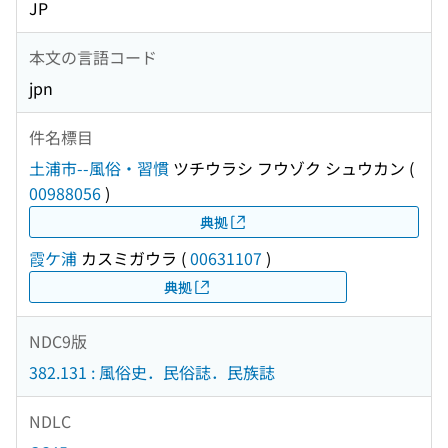
JP
本文の言語コード
jpn
件名標目
土浦市--風俗・習慣
ツチウラシ フウゾク シュウカン
(
00988056
)
典拠
霞ケ浦
カスミガウラ
(
00631107
)
典拠
NDC9版
382.131 : 風俗史．民俗誌．民族誌
NDLC