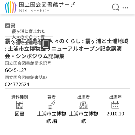
検索を開
メニ
本文へ移動
図書
霞ヶ浦に育まれた
人々のくらし : 霞
霞ヶ浦に育まれた人々のくらし : 霞ヶ浦と土浦地域
ヶ浦と土浦地域 :
: 土浦市立博物館リニューアルオープン記念講演
土浦市立博物館リ
ニューアルオープ
会・シンポジウム記録集
ン記念講演会・シ
国立国会図書館請求記号
ンポジウム記録集
GC45-L27
国立国会図書館書誌ID
024772524
資料種別
著者
出版者
出版年
図書
土浦市立博物
土浦市立博物
2010.10
館 編
館