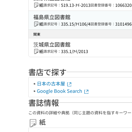
紙
519.13-ｱｲ-2013
1066320
請求記号：
図書登録番号：
福島県立図書館
紙
335.15/ｱｲ106/4
3101496
請求記号：
図書登録番号：
関東
茨城県立図書館
紙
335.1/ｱｲ/2013
請求記号：
書店で探す
日本の古本屋
Google Book Search
書誌情報
この資料の詳細や典拠（同じ主題の資料を指すキーワー
紙