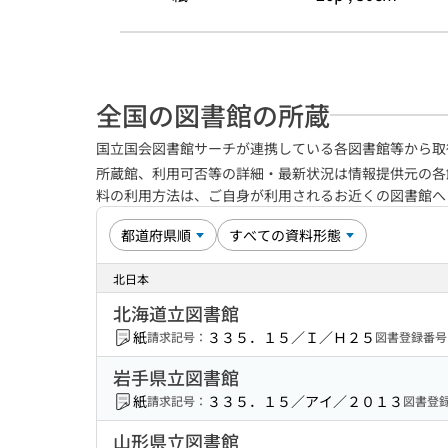
全国の図書館の所蔵
国立国会図書館サーチが連携している各図書館等から取
所蔵館、利用可否等の詳細・最新状況は情報提供元の各
料の利用方法は、ご自身が利用されるお近くの図書館
北日本
北海道立図書館
紙
３３５．１５／Ｉ／Ｈ２５
請求記号：
図書登録番号
岩手県立図書館
紙
３３５．１５／アイ／２０１３
請求記号：
図書登
山形県立図書館