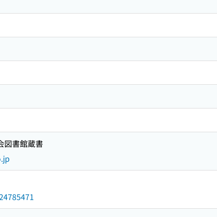
国会図書館蔵書
.jp
/024785471