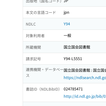
JP
出版地（国名コード）
jpn
本文の言語コード
Y94
NDLC
一般
対象利用者
国立国会図書館
所蔵機関
Y94-L5551
請求記号
連携機関・データベー
国立国会図書館 : 国立
ス
https://ndlsearch.ndl.go
024785471
書誌ID（NDLBibID）
http://id.ndl.go.jp/bib