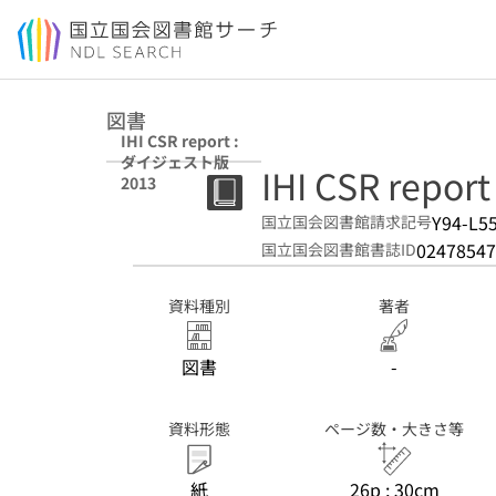
本文へ移動
図書
IHI CSR report :
ダイジェスト版
IHI CSR rep
2013
Y94-L5
国立国会図書館請求記号
02478547
国立国会図書館書誌ID
資料種別
著者
図書
-
資料形態
ページ数・大きさ等
紙
26p ; 30cm