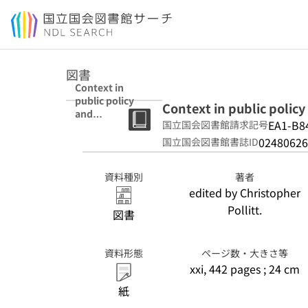
本文へ移動
図書
Context in
public policy
Context in public polic
and
EA1-B8
国立国会図書館請求記号
management :
the missing link?
02480626
国立国会図書館書誌ID
資料種別
著者
edited by Christopher
Pollitt.
図書
資料形態
ページ数・大きさ等
xxi, 442 pages ; 24 cm
紙