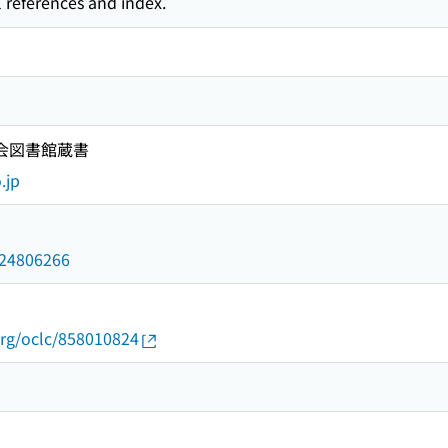
l references and index.
国会図書館蔵書
.jp
/024806266
org/oclc/858010824