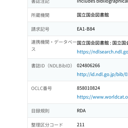
Includes bibliographica
書誌注記
国立国会図書館
所蔵機関
EA1-B84
請求記号
連携機関・データベー
国立国会図書館 : 国立
ス
https://ndlsearch.ndl.go
024806266
書誌ID（NDLBibID）
http://id.ndl.go.jp/bib
858010824
OCLC番号
https://www.worldcat.
RDA
目録規則
211
整理区分コード