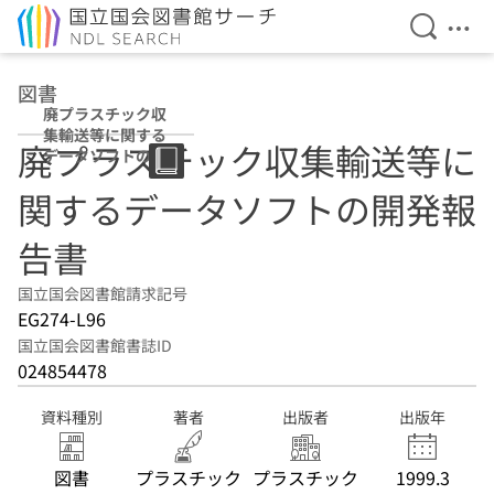
検索を開
メニ
本文へ移動
図書
廃プラスチック収
集輸送等に関する
廃プラスチック収集輸送等に
データソフトの開
発報告書
関するデータソフトの開発報
告書
国立国会図書館請求記号
EG274-L96
国立国会図書館書誌ID
024854478
資料種別
著者
出版者
出版年
図書
プラスチック
プラスチック
1999.3