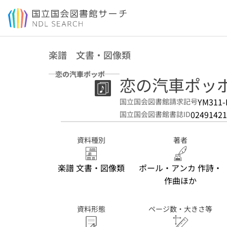
本文へ移動
楽譜 文書・図像類
恋の汽車ポッポ
恋の汽車ポッポ Tr
YM311-
国立国会図書館請求記号
02491421
国立国会図書館書誌ID
資料種別
著者
楽譜 文書・図像類
ポール・アンカ 作詩・
作曲ほか
資料形態
ページ数・大きさ等