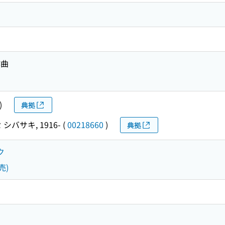
作曲
)
典拠
シバサキ, 1916-
(
00218660
)
典拠
ク
売)