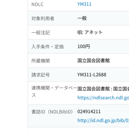
YM311
NDLC
一般
対象利用者
唄: アネット
一般注記
100円
入手条件・定価
国立国会図書館
所蔵機関
YM311-L2688
請求記号
連携機関・データベー
国立国会図書館 : 国立
ス
https://ndlsearch.ndl.go
024914211
書誌ID（NDLBibID）
http://id.ndl.go.jp/bib