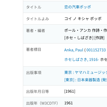
恋の汽車ポッポ
タイトル
コイ ノ キシャ ポッポ
タイトルよみ
ポール・アンカ 作詩・
著者・編者
[ホセ・しばざき] [作詩]
著者標目
Anka, Paul
(
001152733
ホセしばさき, 1916-
ホセ 
東京 : ヤマハミュージッ
出版事項
[東京] : 日本楽器製造 (発
[1961]
出版年月日等
1961
出版年（W3CDTF）