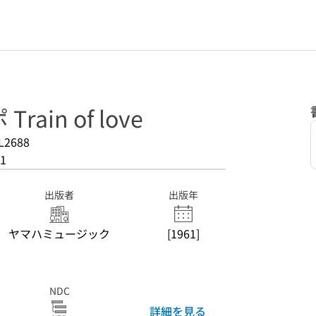
ain of love
L2688
1
出版者
出版年
ヤマハミュージック
[1961]
NDC
詳細を見る