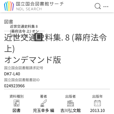
検索を開
メニ
本文へ移動
図書
近世交通史料集 8
(幕府法令 上) オン
近世交通史料集. 8 (幕府法令
デマンド版
上)
オンデマンド版
国立国会図書館請求記号
DK7-L40
国立国会図書館書誌ID
024923966
資料種別
著者
出版者
出版年
図書
児玉幸多 編
吉川弘文館
2013.10