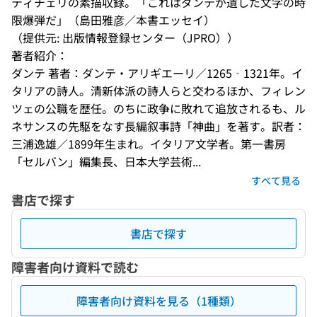
ティチェリの素描収録。「これはダンテが遺した文字の時
限爆弾だ」（島田雅彦／本書エッセイ）
（提供元: 出版情報登録センター（JPRO））
著者紹介：
ダンテ 著者：ダンテ・アリギエーリ／1265‐1321年。イ
タリアの詩人。清新体派の詩人らと交わるほか、フィレン
ツェの公職を歴任。のちに政争に敗れて追放されるも、ル
ネサンスの先駆をなす長編叙事詩「神曲」を著す。訳者：
三浦逸雄／1899年生まれ。イタリア文学者。第一書房
「セルバン」編集長、日本大学芸術...
すべて見る
書店で探す
書店で探す
障害者向け資料で読む
障害者向け資料を見る（1種類）