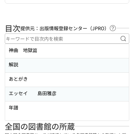
目次
提供元：出版情報登録センター（JPRO）
ヘルプペ
キー
神曲 地獄篇
解説
あとがき
エッセイ 島田雅彦
年譜
全国の図書館の所蔵