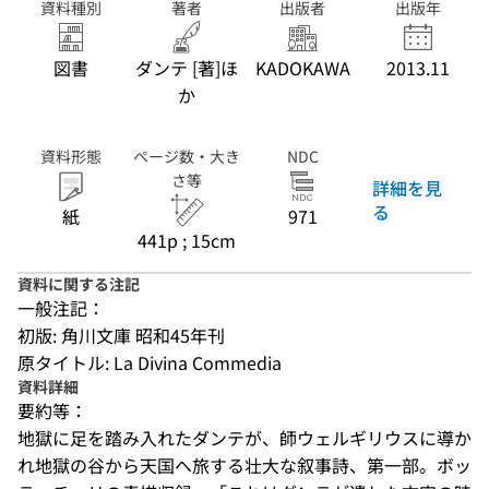
資料種別
著者
出版者
出版年
図書
ダンテ [著]ほ
KADOKAWA
2013.11
か
資料形態
ページ数・大き
NDC
さ等
詳細を見
る
紙
971
441p ; 15cm
資料に関する注記
一般注記：
初版: 角川文庫 昭和45年刊
原タイトル: La Divina Commedia
資料詳細
要約等：
地獄に足を踏み入れたダンテが、師ウェルギリウスに導か
れ地獄の谷から天国へ旅する壮大な叙事詩、第一部。ボッ