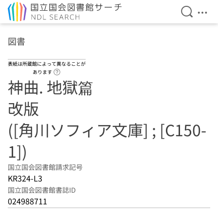
検索を開
メニ
本文へ移動
図書
表紙は所蔵館によって異なることが
ヘルプページへのリンク
あります
神曲. 地獄篇
改版
([角川ソフィア文庫] ; [C150-
1])
国立国会図書館請求記号
KR324-L3
国立国会図書館書誌ID
024988711