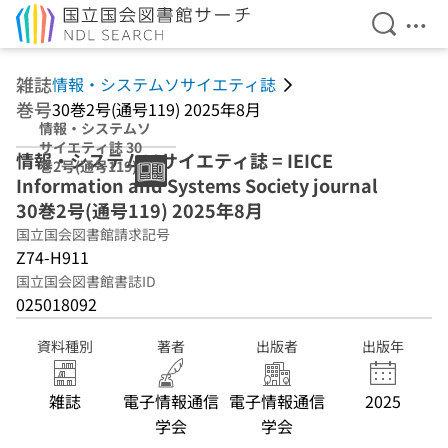
検索を開
メニ
本文へ移動
雑誌
情報・システムソサイエティ誌
巻号
30巻2号(通号119) 2025年8月
情報・システムソ
サイエティ誌 30
情報・システムソサイエティ誌 = IEICE
巻2号(通号119)
Information and Systems Society journal
2025年8月
30巻2号(通号119) 2025年8月
国立国会図書館請求記号
Z74-H911
国立国会図書館書誌ID
025018092
資料種別
著者
出版者
出版年
雑誌
電子情報通信
電子情報通信
2025
学会
学会