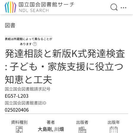
検索を開
メニ
本文へ移動
図書
表紙は所蔵館によって異なることが
ヘルプページへのリンク
あります
発達相談と新版K式発達検査
: 子ども・家族支援に役立つ
知恵と工夫
国立国会図書館請求記号
EG57-L203
国立国会図書館書誌ID
025020406
資料種別
著者
出版者
出版年
大島剛, 川畑