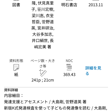
隆, 伏見真里
図書
明石書店
2013.11
子, 笹川宏樹,
梁川惠, 衣斐
哲臣, 菅野道
英, 宮井研治,
大谷多加志,
井口絹世, 長
嶋宏美 著
資料形態
ページ数・大き
NDC
さ等
詳細を見
る
紙
369.43
241p ; 21cm
資料詳細
内容細目：
発達支援とアセスメント / 大島剛, 菅野道英 著
新版K式発達検査を使って子どもの発達像を読む / 大島剛, 