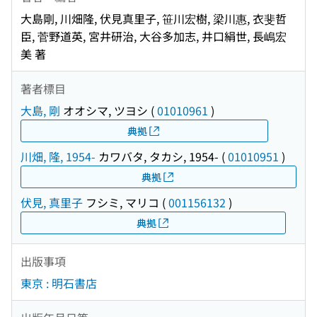
大島剛, 川畑隆, 伏見真里子, 笹川宏樹, 梁川惠, 衣斐哲
臣, 菅野道英, 宮井研治, 大谷多加志, 井口絹世, 長嶋宏
美 著
著者標目
大島, 剛
オオシマ, ツヨシ
(
01010961
)
典拠
川畑, 隆, 1954-
カワバタ, タカシ, 1954-
(
01010951
)
典拠
伏見, 真里子
フシミ, マリコ
(
001156132
)
典拠
出版事項
東京 : 明石書店