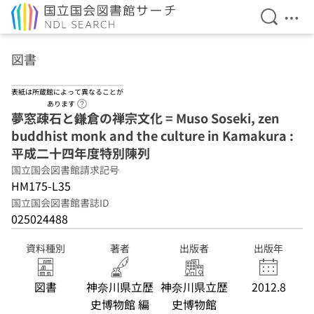
検索を開
メニ
本文へ移動
図書
表紙は所蔵館によって異なることが
ヘルプページへのリンク
あります
夢窓疎石と鎌倉の禅宗文化 = Muso Soseki, zen
buddhist monk and the culture in Kamakura :
平成二十四年度特別陳列
国立国会図書館請求記号
HM175-L35
国立国会図書館書誌ID
025024488
資料種別
著者
出版者
出版年
図書
神奈川県立歴
神奈川県立歴
2012.8
史博物館 編
史博物館