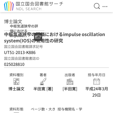
検索を開
メニ
本文へ移動
博士論文
中枢気道狭窄の評
価における
中枢気道狭窄の評価におけるimpulse oscillation
impulse
system(IOS)の有用性の研究
oscillation
system(IOS)の有
国立国会図書館請求記号
用性の研究
UT51-2013-K886
国立国会図書館書誌ID
025028810
資料種別
著者
出版者
授与年月日
博士論文
半田寛 [著]
[半田寛]
平成24年3月
29日
資料形態
ページ数・大き
授与機関名・学