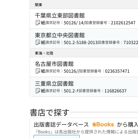
関東
千葉県立東部図書館
紙
50126/ 14/
2102612547
請求記号：
図書登録番号：
東京都立中央図書館
紙
501.2-5188-2013
71032
請求記号：
図書登録番号：
東海・北陸
名古屋市図書館
紙
50126//
0236357471
請求記号：
図書登録番号：
三重県立図書館
紙
501.2-ﾅ
116826637
請求記号：
図書登録番号：
書店で探す
出版書誌データベース
から購
『Books』は各出版社から提供された情報による出