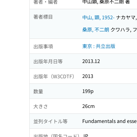
中山顕, 桑原不二朗 著
著者・編者
著者標目
中山, 顕, 1952-
ナカヤマ, 
桑原, 不二朗
クワハラ, 
東京 : 共立出版
出版事項
2013.12
出版年月日等
2013
出版年（W3CDTF）
199p
数量
26cm
大きさ
Fundamentals and essen
並列タイトル等
JP
出版地（国名コード）