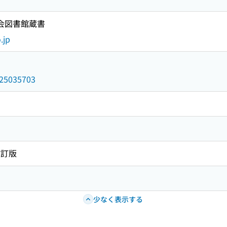
国会図書館蔵書
.jp
/025035703
改訂版
少なく表示する