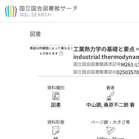
本文へ移動
図書
工業熱力学の基礎と要点 = Fund
表紙は所蔵館によって異なるこ
ヘルプページへのリンク
とがあります
industrial thermodyna
M261-L
国立国会図書館請求記号
02503570
国立国会図書館書誌ID
資料種別
著者
図書
中山顕, 桑原不二朗 著
資料形態
ページ数・大きさ等