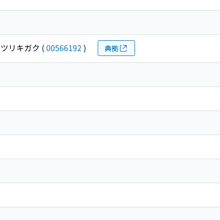
ツリキガク
(
00566192
)
典拠