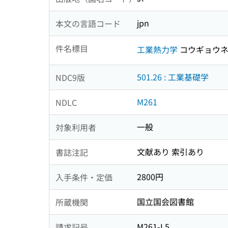
jpn
本文の言語コード
件名標目
工業熱力学
コウギョウネ
501.26 : 工業基礎学
NDC9版
M261
NDLC
一般
対象利用者
文献あり 索引あり
書誌注記
2800円
入手条件・定価
国立国会図書館
所蔵機関
M261-L5
請求記号