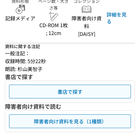
資料形態
ページ数・大き
コレクション
さ等
詳細を見
記録メディア
障害者向け資
る
CD-ROM 1枚
料
; 12cm
[DAISY]
資料に関する注記
一般注記：
収録時間: 5分22秒
朗読: 杉山美智子
書店で探す
書店で探す
障害者向け資料で読む
障害者向け資料を見る（1種類）