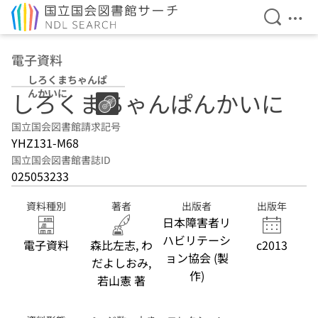
検索を開
メニ
本文へ移動
電子資料
しろくまちゃんぱ
んかいに
しろくまちゃんぱんかいに
国立国会図書館請求記号
YHZ131-M68
国立国会図書館書誌ID
025053233
資料種別
著者
出版者
出版年
日本障害者リ
ハビリテーシ
電子資料
森比左志, わ
c2013
ョン協会 (製
だよしおみ,
作)
若山憲 著