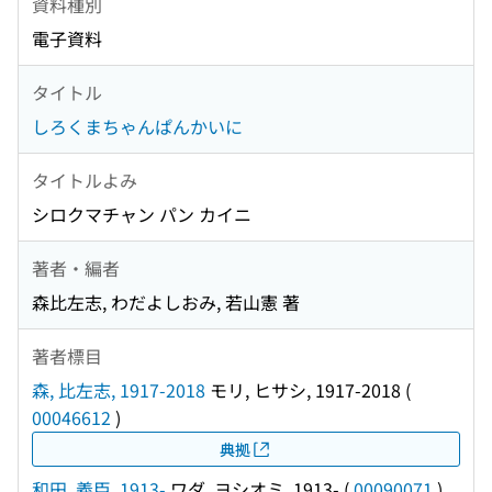
資料種別
電子資料
タイトル
しろくまちゃんぱんかいに
タイトルよみ
シロクマチャン パン カイニ
著者・編者
森比左志, わだよしおみ, 若山憲 著
著者標目
森, 比左志, 1917-2018
モリ, ヒサシ, 1917-2018
(
00046612
)
典拠
和田, 義臣, 1913-
ワダ, ヨシオミ, 1913-
(
00090071
)