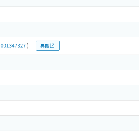
(
001347327
)
典拠