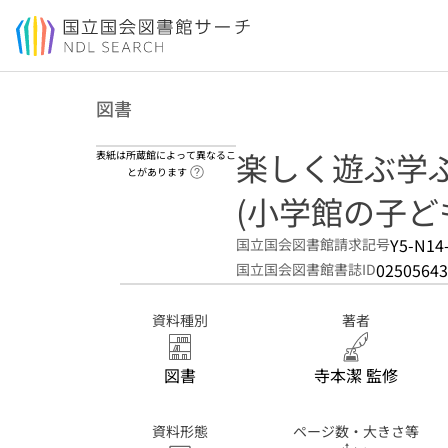
本文へ移動
図書
楽しく遊ぶ学
表紙は所蔵館によって異なるこ
ヘルプページへのリンク
とがあります
(小学館の子ど
Y5-N14
国立国会図書館請求記号
02505643
国立国会図書館書誌ID
資料種別
著者
図書
寺本潔 監修
資料形態
ページ数・大きさ等