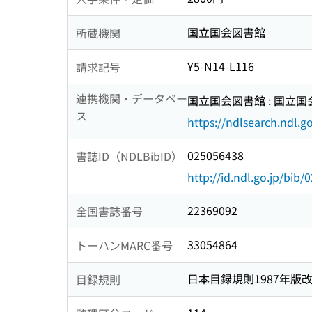
国立国会図書館
所蔵機関
Y5-N14-L116
請求記号
連携機関・データベー
国立国会図書館 : 国立
ス
https://ndlsearch.ndl.go
025056438
書誌ID（NDLBibID）
http://id.ndl.go.jp/bib
22369092
全国書誌番号
33054864
トーハンMARC番号
日本目録規則1987年版
目録規則