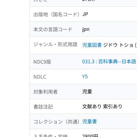
JP
出版地（国名コード）
jpn
本文の言語コード
ジャンル・形式用語
児童図書
ジドウ トショ
031.3 : 百科事典--日本語
NDC9版
Y5
NDLC
児童
対象利用者
文献あり 索引あり
書誌注記
児童書
コレクション（共通）
2800円
入手条件・定価