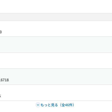
0
16718
6
もっと見る（全46件）