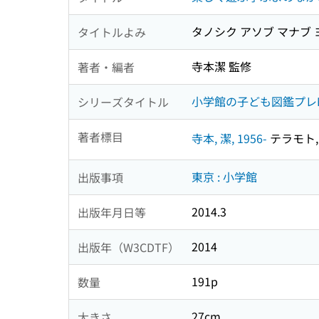
タノシク アソブ マナブ 
タイトルよみ
寺本潔 監修
著者・編者
小学館の子ども図鑑プレ
シリーズタイトル
著者標目
寺本, 潔, 1956-
テラモト, 
東京 : 小学館
出版事項
2014.3
出版年月日等
2014
出版年（W3CDTF）
191p
数量
27cm
大きさ