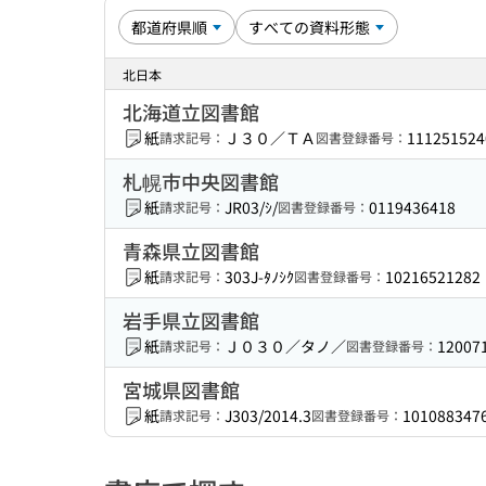
北日本
北海道立図書館
紙
Ｊ３０／ＴＡ
111251524
請求記号：
図書登録番号：
札幌市中央図書館
紙
JR03/ｼ/
0119436418
請求記号：
図書登録番号：
青森県立図書館
紙
303J-ﾀﾉｼｸ
10216521282
請求記号：
図書登録番号：
岩手県立図書館
紙
Ｊ０３０／タノ／
12007
請求記号：
図書登録番号：
宮城県図書館
紙
J303/2014.3
101088347
請求記号：
図書登録番号：