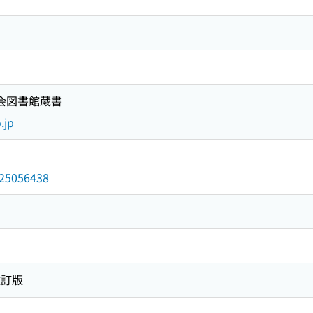
国会図書館蔵書
.jp
/025056438
改訂版