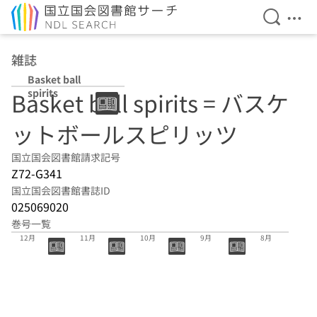
検索を開
メニ
本文へ移動
雑誌
Basket ball
spirits
Basket ball spirits = バスケ
ットボールスピリッツ
国立国会図書館請求記号
Z72-G341
国立国会図書館書誌ID
025069020
巻号一覧
28巻 2018年
27巻 2018年
26巻 2018年
25巻 2018年
24巻 2018年
12月
11月
10月
9月
8月