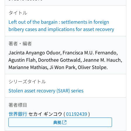
タイトル
Left out of the bargain : settlements in foreign
bribery cases and implications for asset recovery
著者・編者
Jacinta Anyango Oduor, Francisca M.U. Fernando,
Agustin Flah, Dorothee Gottwald, Jeanne M. Hauch,
Marianne Mathias, Ji Won Park, Oliver Stolpe.
シリーズタイトル
Stolen asset recovery (StAR) series
著者標目
世界銀行
セカイ ギンコウ
(
01192439
)
典拠