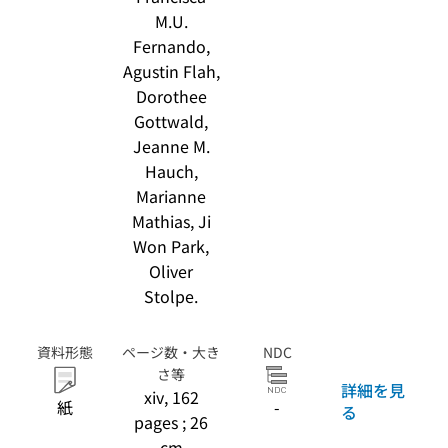
M.U.
Fernando,
Agustin Flah,
Dorothee
Gottwald,
Jeanne M.
Hauch,
Marianne
Mathias, Ji
Won Park,
Oliver
Stolpe.
資料形態
ページ数・大き
NDC
さ等
詳細を見
xiv, 162
紙
-
る
pages ; 26
cm