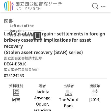
検索を開
メニ
本文へ移動
図書
Left out of the
bargain :
Left out of the bargain : settlements in foreign
settlements in
bribery cases and implications for asset
foreign bribery
cases and
recovery
implications for
(Stolen asset recovery (StAR) series)
asset recovery
国立国会図書館請求記号
(Stolen asset
recovery (StAR)
DE64-B5810
series)
国立国会図書館書誌ID
025124253
資料種別
著者
出版者
出版年
Jacinta
Anyango
図書
The World
[2014]
Oduor,
Bank
Francisca