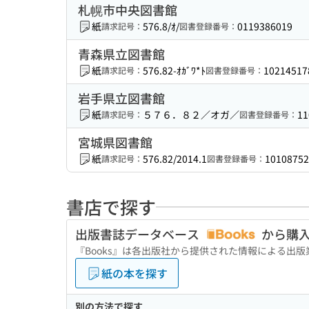
札幌市中央図書館
紙
576.8/ｵ/
0119386019
請求記号：
図書登録番号：
青森県立図書館
紙
576.82-ｵｶﾞﾜ*ﾄ
10214517
請求記号：
図書登録番号：
岩手県立図書館
紙
５７６．８２／オガ／
11
請求記号：
図書登録番号：
宮城県図書館
紙
576.82/2014.1
10108752
請求記号：
図書登録番号：
書店で探す
出版書誌データベース
から購
『Books』は各出版社から提供された情報による出
紙の本を探す
別の方法で探す