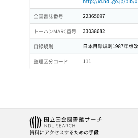
http://id.ndl.go.jp/bib
22365697
全国書誌番号
33038682
トーハンMARC番号
日本目録規則1987年版
目録規則
111
整理区分コード
資料にアクセスするための手段