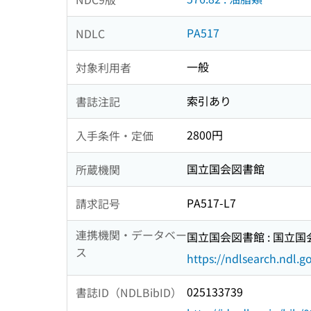
PA517
NDLC
一般
対象利用者
索引あり
書誌注記
2800円
入手条件・定価
国立国会図書館
所蔵機関
PA517-L7
請求記号
連携機関・データベー
国立国会図書館 : 国立
ス
https://ndlsearch.ndl.go
025133739
書誌ID（NDLBibID）