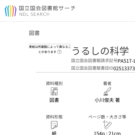
本文へ移動
図書
うるしの科学
表紙は所蔵館によって異なるこ
ヘルプページへのリンク
とがあります
PA517-
国立国会図書館請求記号
02513373
国立国会図書館書誌ID
資料種別
著者
図書
小川俊夫 著
資料形態
ページ数・大きさ等
紙
154p ; 21cm