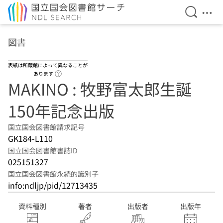
検索を開
メニ
本文へ移動
図書
表紙は所蔵館によって異なることが
ヘルプページへのリンク
あります
MAKINO : 牧野富太郎生誕
150年記念出版
国立国会図書館請求記号
GK184-L110
国立国会図書館書誌ID
025151327
国立国会図書館永続的識別子
info:ndljp/pid/12713435
資料種別
著者
出版者
出版年