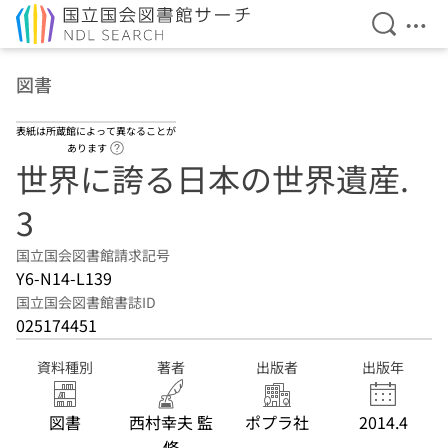
検索を開
メニ
本文へ移動
図書
表紙は所蔵館によって異なることが
ヘルプページへのリンク
あります
世界に誇る日本の世界遺産.
3
国立国会図書館請求記号
Y6-N14-L139
国立国会図書館書誌ID
025174451
資料種別
著者
出版者
出版年
図書
西村幸夫 監
ポプラ社
2014.4
修