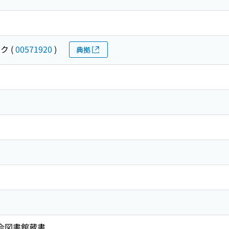
ガク
(
00571920
)
典拠
国会図書館蔵書