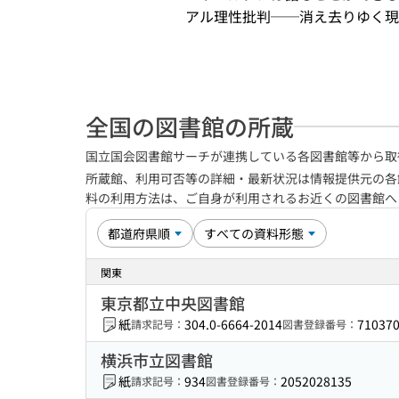
アル理性批判──消え去りゆく現在の
全国の図書館の所蔵
国立国会図書館サーチが連携している各図書館等から取
所蔵館、利用可否等の詳細・最新状況は情報提供元の各
料の利用方法は、ご自身が利用されるお近くの図書館
関東
東京都立中央図書館
紙
304.0-6664-2014
71037
請求記号：
図書登録番号：
横浜市立図書館
紙
934
2052028135
請求記号：
図書登録番号：