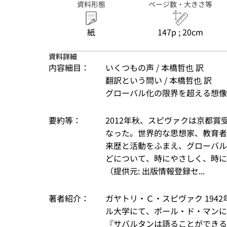
資料形態
ページ数・大きさ等
紙
147p ; 20cm
資料詳細
内容細目：
いくつもの声 / 本橋哲也 訳
翻訳という問い / 本橋哲也 訳
グローバル化の限界を超える想像力 /
要約等：
2012年秋、スピヴァクは京都
なった。世界的な思想家、教育者
来歴と活動をふまえ、グローバル
どについて、時にやさしく、時に
（提供元: 出版情報登録セ...
著者紹介：
ガヤトリ・Ｃ・スピヴァク 194
ル大学にて、ポール・ド・マンに
『サバルタンは語ることができるか