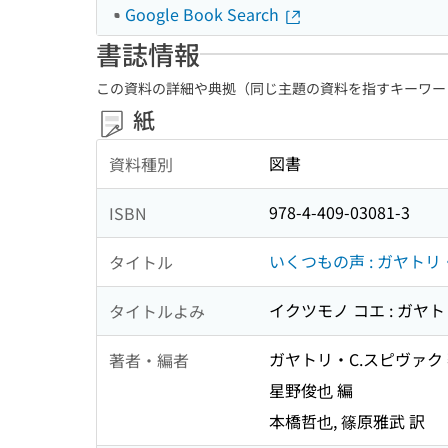
Google Book Search
書誌情報
この資料の詳細や典拠（同じ主題の資料を指すキーワー
紙
図書
資料種別
978-4-409-03081-3
ISBN
いくつもの声 : ガヤト
タイトル
イクツモノ コエ : ガヤ
タイトルよみ
ガヤトリ・C.スピヴァク
著者・編者
星野俊也 編
本橋哲也, 篠原雅武 訳