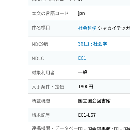
jpn
本文の言語コード
件名標目
社会哲学
シャカイテツ
361.1 : 社会学
NDC9版
EC1
NDLC
一般
対象利用者
1800円
入手条件・定価
国立国会図書館
所蔵機関
EC1-L67
請求記号
連携機関・データベー
国立国会図書館 : 国立