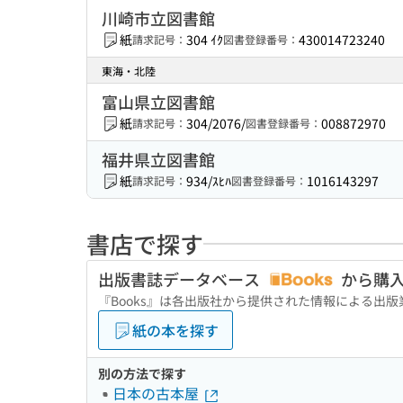
川崎市立図書館
紙
304 ｲｸ
430014723240
請求記号：
図書登録番号：
東海・北陸
富山県立図書館
紙
304/2076/
008872970
請求記号：
図書登録番号：
福井県立図書館
紙
934/ｽﾋﾊ
1016143297
請求記号：
図書登録番号：
書店で探す
出版書誌データベース
から購
『Books』は各出版社から提供された情報による出
紙の本を探す
別の方法で探す
日本の古本屋