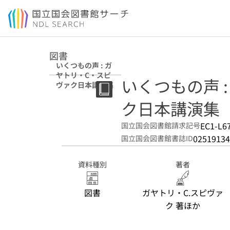
本文へ移動
図書
いくつもの声 : ガ
ヤトリ・C・スピ
いくつもの声 
ヴァク日本講演集
ク日本講演集
EC1-L6
国立国会図書館請求記号
02519134
国立国会図書館書誌ID
資料種別
著者
図書
ガヤトリ・C.スピヴァ
ク 著ほか