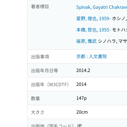
著者標目
Spivak, Gayatri Chakrav
星野, 俊也, 1959-
ホシノ, 
本橋, 哲也, 1955-
モトハシ,
篠原, 雅武
シノハラ, マ
京都 : 人文書院
出版事項
2014.2
出版年月日等
2014
出版年（W3CDTF）
147p
数量
20cm
大きさ
JP
出版地（国名コード）